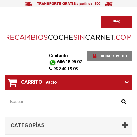
Blog
Contacto
Iniciar sesión
686 18 95 07
93 840 19 03
CARRITO:
vacío
CATEGORÍAS