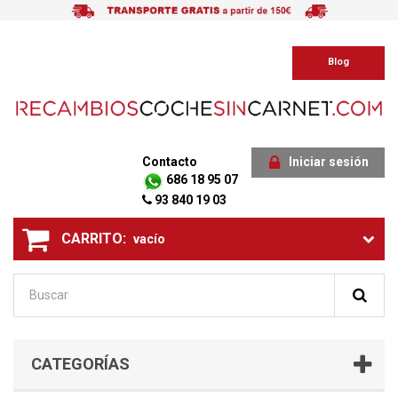
Blog
Contacto
Iniciar sesión
686 18 95 07
93 840 19 03
CARRITO:
vacío
CATEGORÍAS