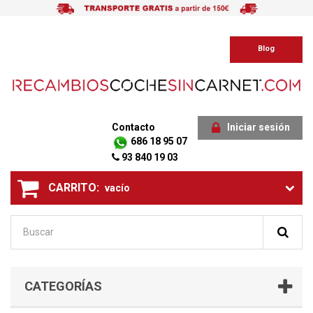
Blog
Contacto
Iniciar sesión
686 18 95 07
93 840 19 03
CARRITO:
vacío
CATEGORÍAS