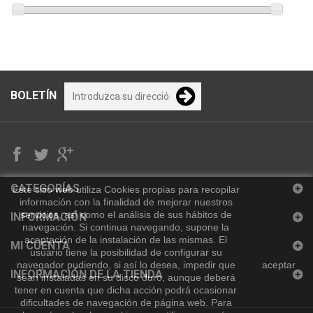
BOLETÍN
CATEGORÍAS
Este sitio web utiliza Cookies propias para recopilar
información con la finalidad de mejorar nuestros
servicios, así como el análisis de sus hábitos de
INFORMACIÓN
navegación. Si continua navegando, supone la
aceptación de la instalación de las mismas. El
MI CUENTA
usuario tiene la posibilidad de configurar su
navegador pudiendo, si así lo desea, impedir que
aceptar
INFORMACIÓN DE LA TIENDA
sean instaladas en su disco duro, aunque deberá
tener en cuenta que dicha acción podrá ocasionar
dificultades de navegación de página web.
Para