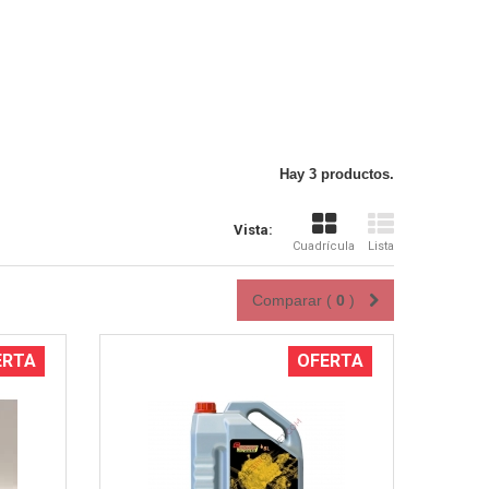
Vista rápida
Hay 3 productos.
Vista:
Cuadrícula
Lista
Comparar (
0
)
ERTA
OFERTA