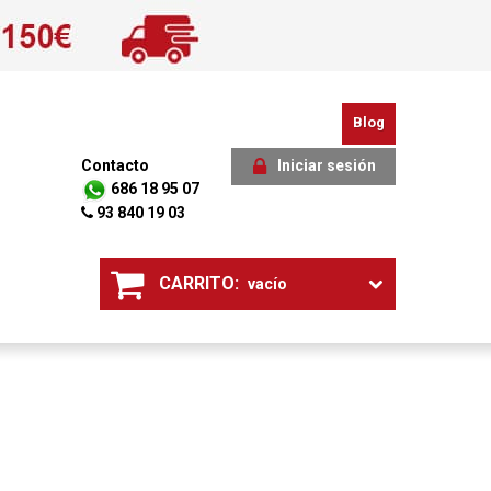
Blog
Contacto
Iniciar sesión
686 18 95 07
93 840 19 03
CARRITO:
vacío