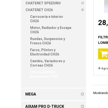
CHATENET SPEEDINO
CHATENET CH26
Carrocería e Interior
28
CH26
Motor, Radiador y Escape
CH26
FILTR
Ruedas, Suspension y
LOMB
Frenos CH26
Faros, Pilotos y
Electricidad CH26
Cambio, Variadores y
Correas CH26
Agr
Filtros, Aceite y
Accesorios CH26
Mostrando 
MEGA
AIXAM PRO D-TRUCK