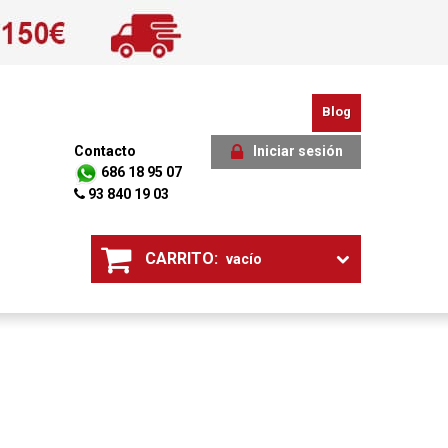
Blog
Contacto
Iniciar sesión
686 18 95 07
93 840 19 03
CARRITO:
vacío