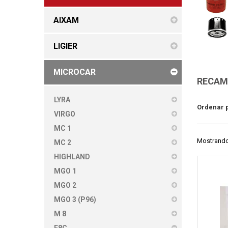
AIXAM
LIGIER
MICROCAR
RECAMB
LYRA
Ordenar 
VIRGO
MC 1
Mostrando 
MC 2
HIGHLAND
MGO 1
MGO 2
MGO 3 (P96)
M 8