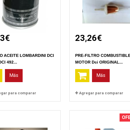
13€
23,26€
Vista rápida
Vista rápida
O ACEITE LOMBARDINI DCI
PRE-FILTRO COMBUSTIBL
DCI 492...
MOTOR Dci ORIGINAL...
Más
Más
egar para comparar
Agregar para comparar
OF