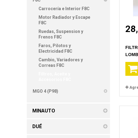
F8C
Carrocería e Interior F8C
Motor Radiador y Escape
F8C
28
Ruedas, Suspension y
Frenos F8C
Faros, Pilotos y
FILTR
Electricidad F8C
LOMB
Cambio, Variadores y
Correas F8C
Filtros, Aceite y
Accesorios F8C
Agr
MGO 4 (P98)
MINAUTO
DUÉ