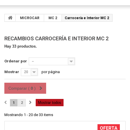
MICROCAR
MC 2
Carrocería e Interior MC 2
RECAMBIOS CARROCERÍA E INTERIOR MC 2
Hay 33 productos.
Ordenar por
--
Mostrar
por página
20
Comparar (
0
)
1
2
Mostrar todos
Mostrando 1 - 20 de 33 items
OFERTA