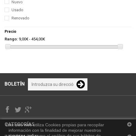
Nuevo
Usado
Renovado
Precio
Rango:
9,00€ - 454,00€
BOLETÍN
CATEGORÍAS
Este sitio web utiliza Cookies propias para recopilar
información con la finalidad de mejorar nuestros
servicios, así como el análisis de sus hábitos de