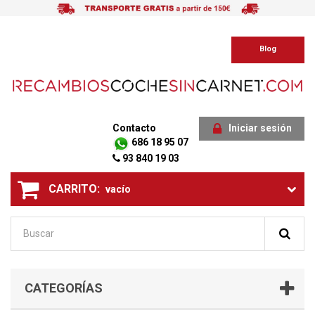
Blog
Contacto
Iniciar sesión
686 18 95 07
93 840 19 03
CARRITO:
vacío
CATEGORÍAS