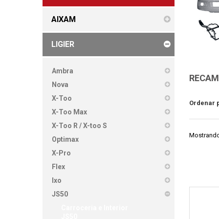
AIXAM
LIGIER
Ambra
RECAMB
Nova
X-Too
Ordenar 
X-Too Max
X-Too R / X-too S
Mostrando 
Optimax
X-Pro
Flex
Ixo
JS50
Carroceria e Interior
JS50