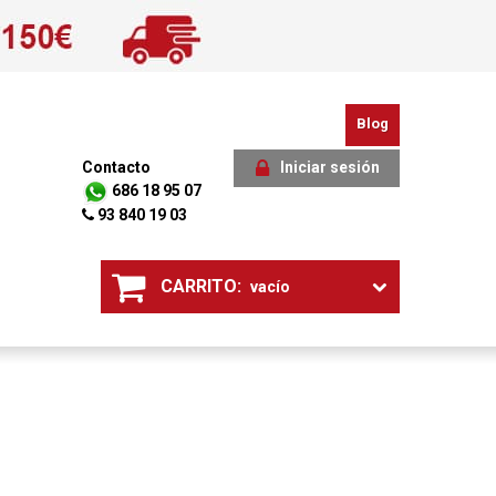
Blog
Contacto
Iniciar sesión
686 18 95 07
93 840 19 03
CARRITO:
vacío