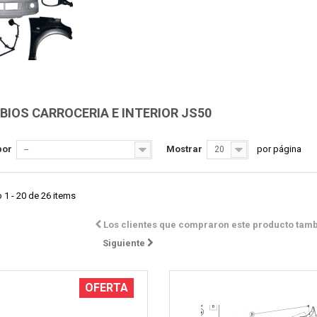
IOS CARROCERIA E INTERIOR JS50
Vista rápida
Vista rápida
por
Mostrar
por página
--
20
1 - 20 de 26 items
Los clientes que compraron este producto tam
Siguiente
OFERTA