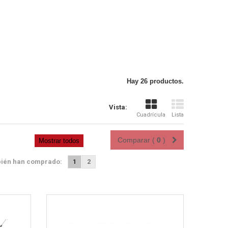
Hay 26 productos.
Vista rápida
Vista:
Cuadrícula
Lista
Comparar (
0
)
Mostrar todos
bién han comprado:
1
2