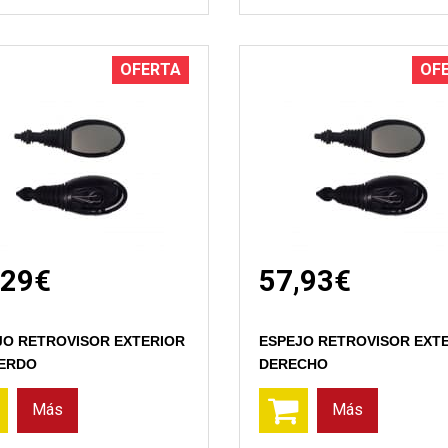
OFERTA
OF
,29€
57,93€
Vista rápida
Vista rápida
JO RETROVISOR EXTERIOR
ESPEJO RETROVISOR EXT
IERDO
DERECHO
Más
Más