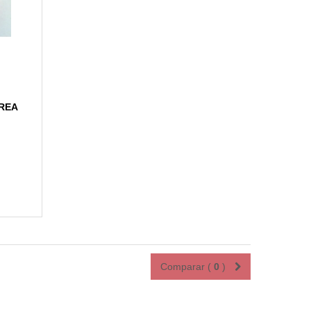
REA
Comparar (
0
)