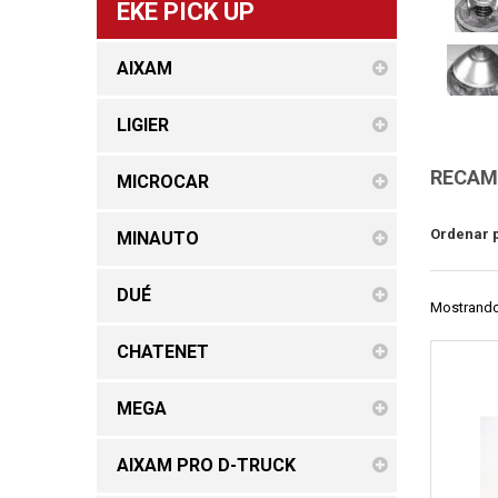
EKE PICK UP
AIXAM
LIGIER
RECAMB
MICROCAR
Ordenar 
MINAUTO
DUÉ
Mostrando 
CHATENET
MEGA
AIXAM PRO D-TRUCK