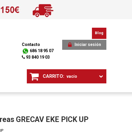
Blog
Contacto
Iniciar sesión
686 18 95 07
93 840 19 03
CARRITO:
vacío
orreas GRECAV EKE PICK UP
UP