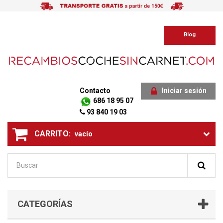
Blog
Contacto
Iniciar sesión
686 18 95 07
93 840 19 03
CARRITO:
vacío
CATEGORÍAS