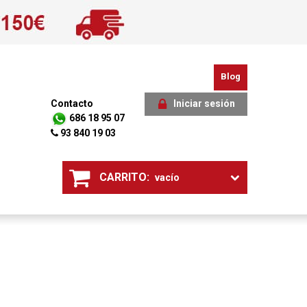
Blog
Contacto
Iniciar sesión
686 18 95 07
93 840 19 03
CARRITO:
vacío