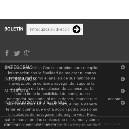
BOLETÍN
CATEGORÍAS
Este sitio web utiliza Cookies propias para recopilar
información con la finalidad de mejorar nuestros
servicios, así como el análisis de sus hábitos de
INFORMACIÓN
navegación. Si continua navegando, supone la
aceptación de la instalación de las mismas. El
MI CUENTA
usuario tiene la posibilidad de configurar su
navegador pudiendo, si así lo desea, impedir que
aceptar
INFORMACIÓN DE LA TIENDA
sean instaladas en su disco duro, aunque deberá
tener en cuenta que dicha acción podrá ocasionar
dificultades de navegación de página web.
Para
saber más sobre las cookies que utilizamos y cómo
© 2026
recambioscochesincarnet.com
| Todos los derechos reservados
eliminarlos, consulte nuestra
política de privacidad