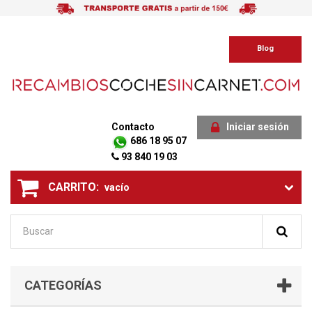
Blog
Contacto
Iniciar sesión
686 18 95 07
93 840 19 03
CARRITO:
vacío
CATEGORÍAS