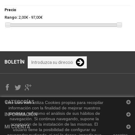
Precio
Rango:
2,00€ - 97,00€
BOLETÍN
CATEGORÍAS
Este sitio web utiliza Cookies propias para recopilar
información con la finalidad de mejorar nuestros
servicios, así como el análisis de sus hábitos de
INFORMACIÓN
navegación. Si continua navegando, supone la
aceptación de la instalación de las mismas. El
MI CUENTA
usuario tiene la posibilidad de configurar su