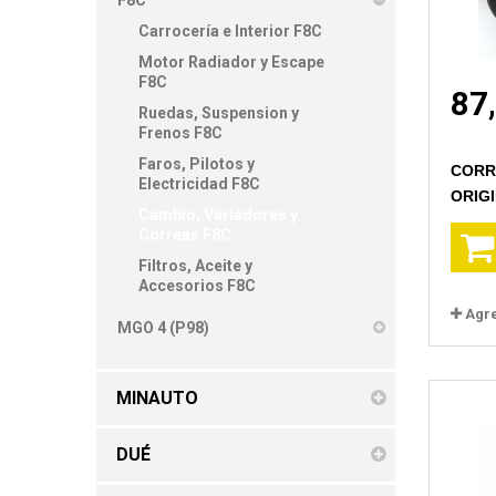
F8C
Carrocería e Interior F8C
Motor Radiador y Escape
F8C
87
Ruedas, Suspension y
Frenos F8C
Faros, Pilotos y
CORR
Electricidad F8C
ORIG
Cambio, Variadores y
Correas F8C
Filtros, Aceite y
Accesorios F8C
Agr
MGO 4 (P98)
MINAUTO
DUÉ