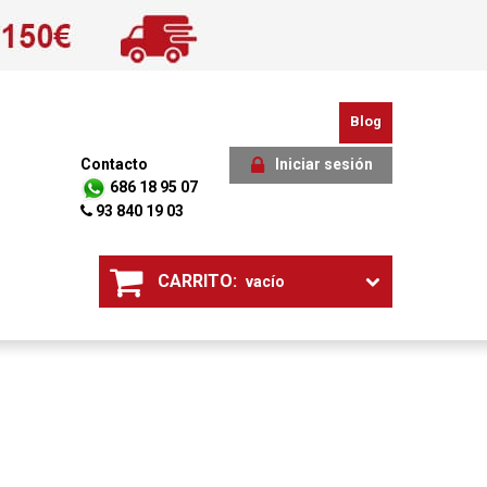
Blog
Contacto
Iniciar sesión
686 18 95 07
93 840 19 03
CARRITO:
vacío