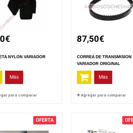
80€
87,50€
Vista rápida
Vista rápida
ETA NYLON VARIADOR
CORREA DE TRANSMISION
VARIADOR ORIGINAL
Más
Más
egar para comparar
Agregar para comparar
OFERTA
OF