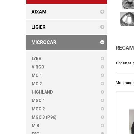
AIXAM
LIGIER
MICROCAR
RECAMB
LYRA
Ordenar 
VIRGO
MC 1
Mostrando 
MC 2
HIGHLAND
MGO 1
MGO 2
MGO 3 (P96)
M 8