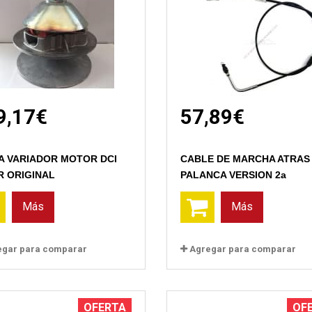
9,17€
57,89€
Vista rápida
Vista rápida
A VARIADOR MOTOR DCI
CABLE DE MARCHA ATRAS
R ORIGINAL
PALANCA VERSION 2a
Más
Más
egar para comparar
Agregar para comparar
OFERTA
OF