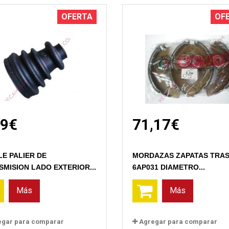
OFERTA
OF
69€
71,17€
Vista rápida
Vista rápida
LE PALIER DE
MORDAZAS ZAPATAS TRA
MISION LADO EXTERIOR...
6AP031 DIAMETRO...
Más
Más
egar para comparar
Agregar para comparar