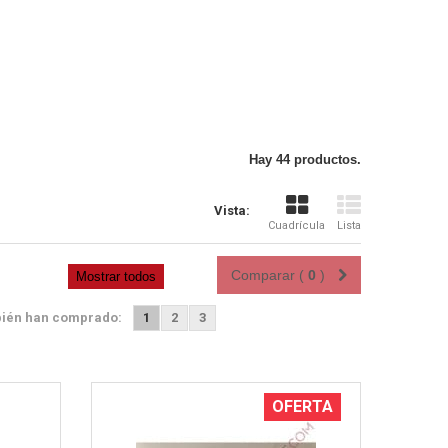
Hay 44 productos.
Vista rápida
Vista:
Cuadrícula
Lista
Comparar (
0
)
Mostrar todos
bién han comprado:
1
2
3
OFERTA