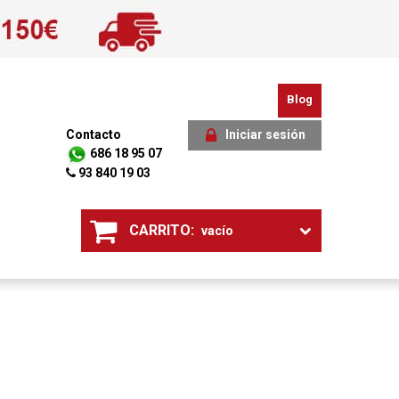
Blog
Contacto
Iniciar sesión
686 18 95 07
93 840 19 03
CARRITO:
vacío