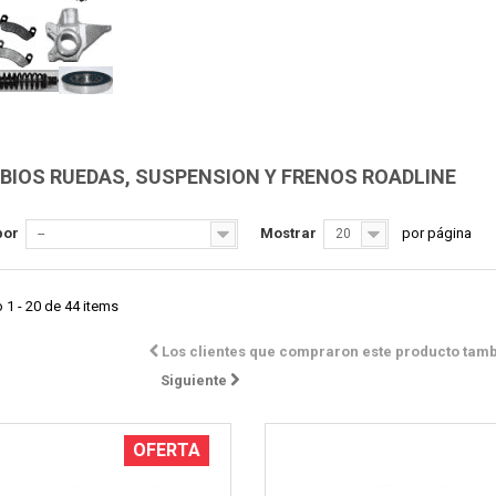
BIOS RUEDAS, SUSPENSION Y FRENOS ROADLINE
Vista rápida
Vista rápida
por
Mostrar
por página
--
20
1 - 20 de 44 items
Los clientes que compraron este producto tam
Siguiente
OFERTA