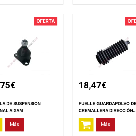
OFERTA
OF
,75€
18,47€
Vista rápida
Vista rápida
LA DE SUSPENSION
FUELLE GUARDAPOLVO D
INAL AIXAM
CREMALLERA DIRECCIÓN..
Más
Más