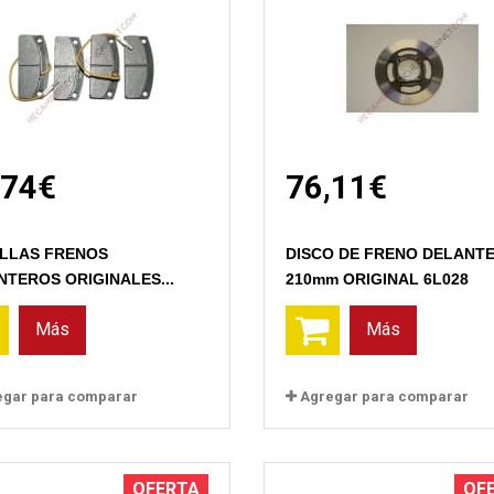
,74€
76,11€
Vista rápida
Vista rápida
ILLAS FRENOS
DISCO DE FRENO DELANT
NTEROS ORIGINALES...
210mm ORIGINAL 6L028
Más
Más
egar para comparar
Agregar para comparar
OFERTA
OF