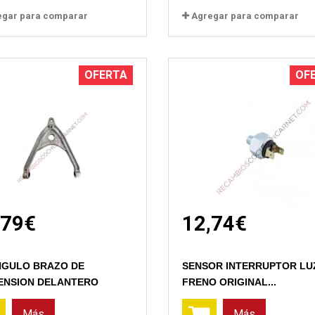
egar para comparar
Agregar para comparar
OFERTA
OF
,79€
12,74€
Vista rápida
Vista rápida
NGULO BRAZO DE
SENSOR INTERRUPTOR LU
ENSION DELANTERO
FRENO ORIGINAL...
Más
Más